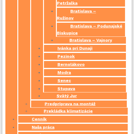
Petržalka
Bratislava –
Ružinov
Bratislava – Podunajské
Biskupice
Bratislava – Vajnory
Ivánka pri Dunaji
Pezinok
Bernolákovo
Modra
Senec
Stupava
Svätý Jur
Predpríprava na montáž
Prekládka klimatizácie
Cenník
Naša práca