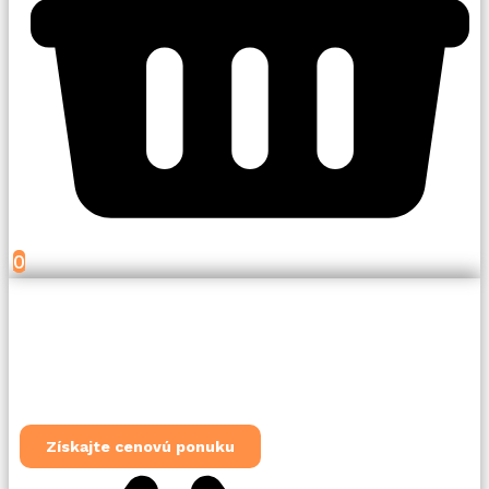
0
Získajte cenovú ponuku