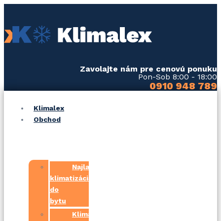
Preskočiť
na
obsah
Zavolajte nám pre cenovú ponuku
Pon-Sob 8:00 - 18:00
0910 948 789
Klimalex
Obchod
Najlacnejšia
klimatizácia
do
bytu
Klimatizácie