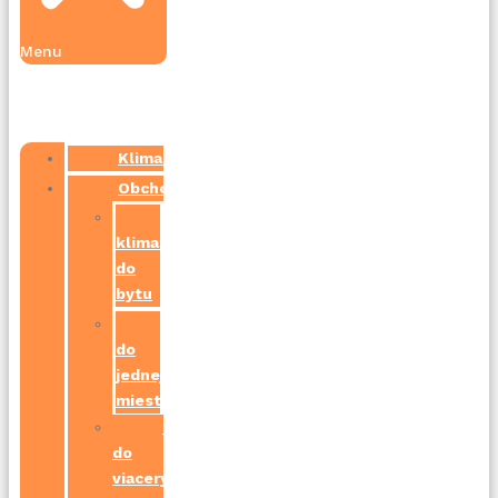
Menu
Klimalex
Obchod
Najlacnejšia
klimatizácia
do
bytu
Klimatizácie
do
jednej
miestnosti
Klimatizácie
do
viacerých