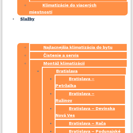
Klimatizácie do viacerých
miestností
Služby
Najlacnejšia klimatizácia do bytu
Čistenie a servis
Montáž klimatizácií
Bratislava
Bratislava –
Petržalka
Bratislava –
Ružinov
Bratislava – Devínska
Nová Ves
Bratislava – Rača
Bratislava – Podunajské