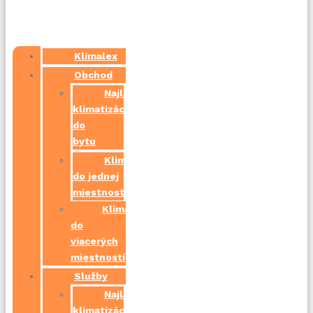
Klimalex
Obchod
Najlacnejšia
klimatizácia
do
bytu
Klimatizácie
do jednej
miestnosti
Klimatizácie
do
viacerých
miestností
Služby
Najlacnejšia
klimatizácia