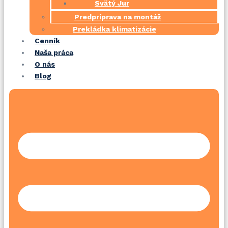
Svätý Jur
Predpríprava na montáž
Prekládka klimatizácie
Cenník
Naša práca
O nás
Blog