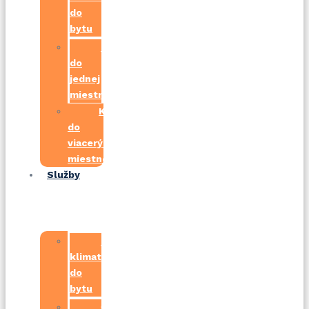
do
bytu
Klimatizácie
do
jednej
miestnosti
Klimatizácie
do
viacerých
miestností
Služby
Najlacnejšia
klimatizácia
do
bytu
Čistenie