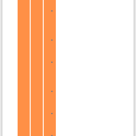
Rača
Bratislava
–
Podunajské
Biskupice
Bratislava
–
Lamač
Bratislava
–
Záhorská
Bystrica
Bratislava
–
Petržalka
Bratislava
–
Ružinov
Bratislava