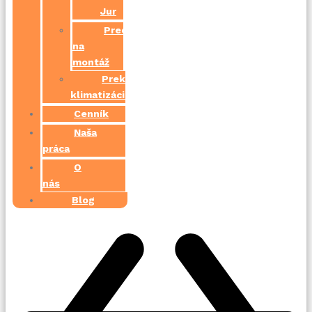
Jur
Predpríprava
na
montáž
Prekládka
klimatizácie
Cenník
Naša
práca
O
nás
Blog