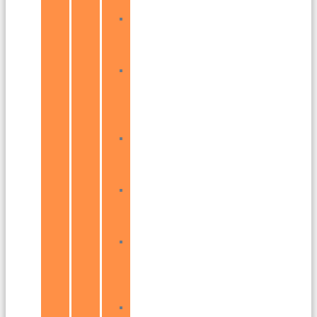
Bratislava
–
Lamač
Bratislava
–
Záhorská
Bystrica
Bratislava
–
Petržalka
Bratislava
–
Ružinov
Bratislava
–
Podunajské
Biskupice
Bratislava