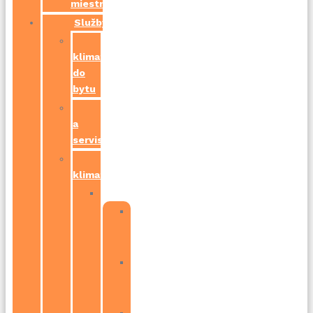
miestností
Služby
Najlacnejšia
klimatizácia
do
bytu
Čistenie
a
servis
Montáž
klimatizácií
Bratislava
Bratislava
–
Petržalka
Bratislava
–
Ružinov
Bratislava