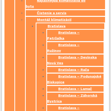
Najlacnejšia klimatizácia do
bytu
Čistenie a servis
Montáž klimatizácií
Bratislava
Bratislava –
Petržalka
Bratislava –
Ružinov
Bratislava – Devínska
Nová Ves
Bratislava – Rača
Bratislava – Podunajské
Biskupice
Bratislava – Lamač
Bratislava – Záhorská
Bystrica
Bratislava –