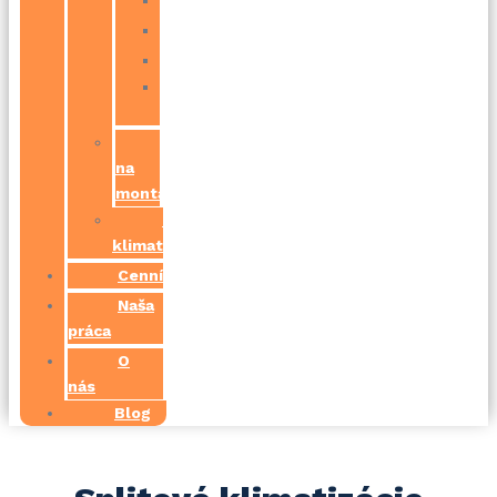
Senec
Stupava
Svätý
Jur
Predpríprava
na
montáž
Prekládka
klimatizácie
Cenník
Naša
práca
O
nás
Blog