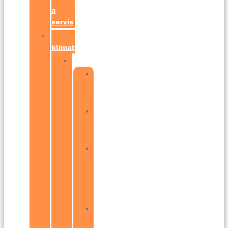
a
servis
Montáž
klimatizácií
Bratislava
Bratislava
–
Petržalka
Bratislava
–
Ružinov
Bratislava
–
Devínska
Nová
Ves
Bratislava
–