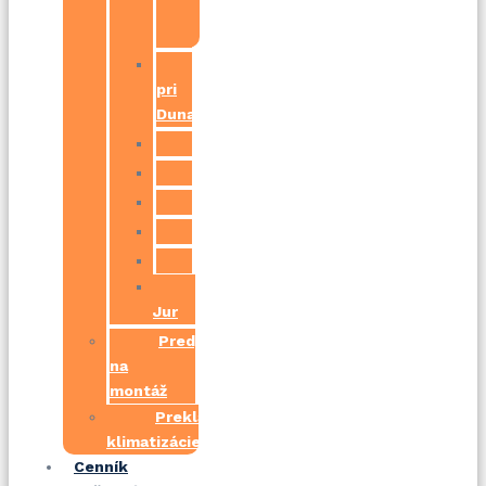
–
Vajnory
Ivánka
pri
Dunaji
Pezinok
Bernolákovo
Modra
Senec
Stupava
Svätý
Jur
Predpríprava
na
montáž
Prekládka
klimatizácie
Cenník