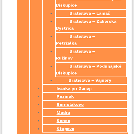
Biskupice
Bratislava – Lamač
Bratislava – Záhorská
Bystrica
Bratislava –
Petržalka
Bratislava –
Ružinov
Bratislava – Podunajské
Biskupice
Bratislava – Vajnory
Ivánka pri Dunaji
Pezinok
Bernolákovo
Modra
Senec
Stupava