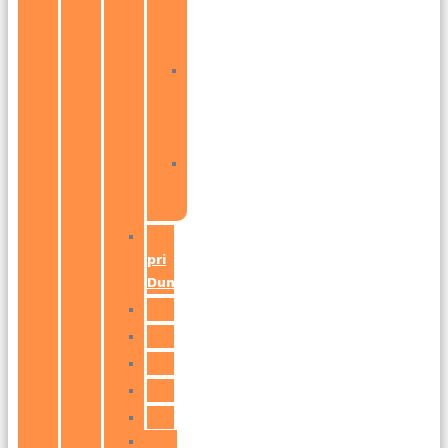
–
Ružinov
Bratislava
–
Podunajské
Biskupice
Bratislava
–
Vajnory
Ivánka
pri
Dunaji
Pezinok
Bernolákovo
Modra
Senec
Stupava
Svätý