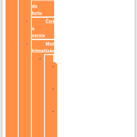
do
bytu
Čistenie
a
servis
Montáž
klimatizácií
Bratislava
Bratislava
–
Petržalka
Bratislava
–
Ružinov
Bratislava
–
Devínska
Nová