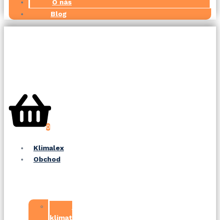
O nás
Blog
0
Klimalex
Obchod
Najlacnejšia
klimatizácia