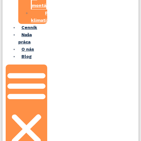
montáž
Prekládka
klimatizácie
Cenník
Naša
práca
O nás
Blog