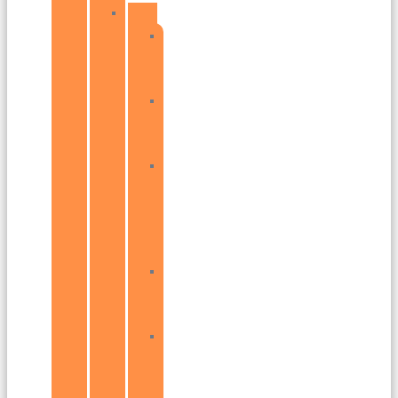
Bratislava
Bratislava
–
Petržalka
Bratislava
–
Ružinov
Bratislava
–
Devínska
Nová
Ves
Bratislava
–
Rača
Bratislava
–
Podunajské
Biskupice