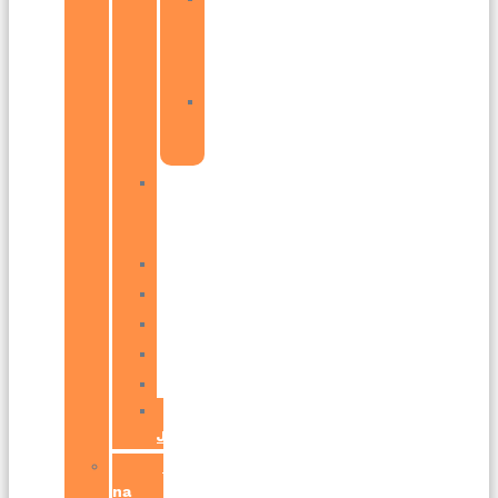
–
Podunajské
Biskupice
Bratislava
–
Vajnory
Ivánka
pri
Dunaji
Pezinok
Bernolákovo
Modra
Senec
Stupava
Svätý
Jur
Predpríprava
na