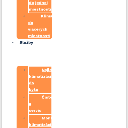
do jednej
miestnosti
Klimatizácie
do
viacerých
miestností
Služby
Najlacnejšia
klimatizácia
do
bytu
Čistenie
a
servis
Montáž
klimatizácií