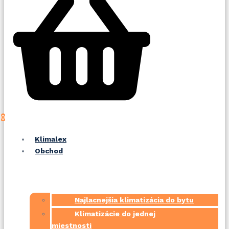
0
Klimalex
Obchod
Najlacnejšia klimatizácia do bytu
Klimatizácie do jednej
miestnosti