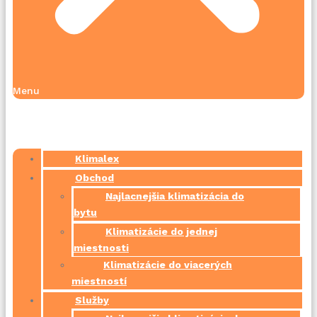
Menu
Klimalex
Obchod
Najlacnejšia klimatizácia do
bytu
Klimatizácie do jednej
miestnosti
Klimatizácie do viacerých
miestností
Služby