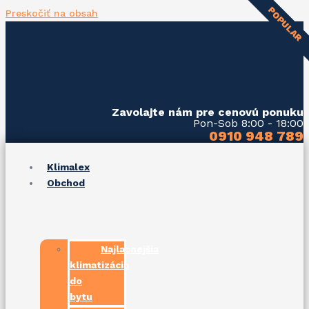
POPULAR
Preskočiť na obsah
Zavolajte nám pre cenovú ponuku
Pon-Sob 8:00 - 18:00
0910 948 789
Klimalex
Obchod
Najlacnejšia
klimatizácia
do
bytu