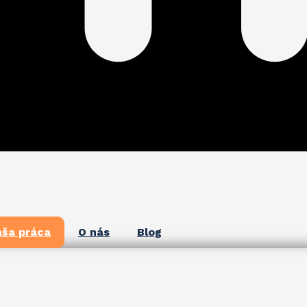
ša práca
O nás
Blog