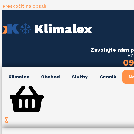
Preskočiť na obsah
Zavolajte nám 
Po
09
Klimalex
Obchod
Služby
Cenník
Na
0