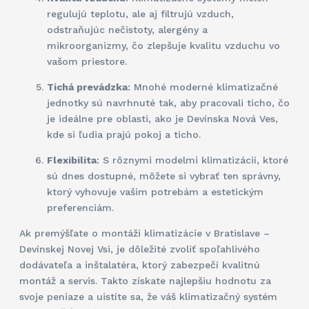
regulujú teplotu, ale aj filtrujú vzduch,
odstraňujúc nečistoty, alergény a
mikroorganizmy, čo zlepšuje kvalitu vzduchu vo
vašom priestore.
Tichá prevádzka
: Mnohé moderné klimatizačné
jednotky sú navrhnuté tak, aby pracovali ticho, čo
je ideálne pre oblasti, ako je Devínska Nová Ves,
kde si ľudia prajú pokoj a ticho.
Flexibilita
: S rôznymi modelmi klimatizácií, ktoré
sú dnes dostupné, môžete si vybrať ten správny,
ktorý vyhovuje vašim potrebám a estetickým
preferenciám.
Ak premýšľate o montáži klimatizácie v Bratislave –
Devínskej Novej Vsi, je dôležité zvoliť spoľahlivého
dodávateľa a inštalatéra, ktorý zabezpečí kvalitnú
montáž a servis. Takto získate najlepšiu hodnotu za
svoje peniaze a uistíte sa, že váš klimatizačný systém