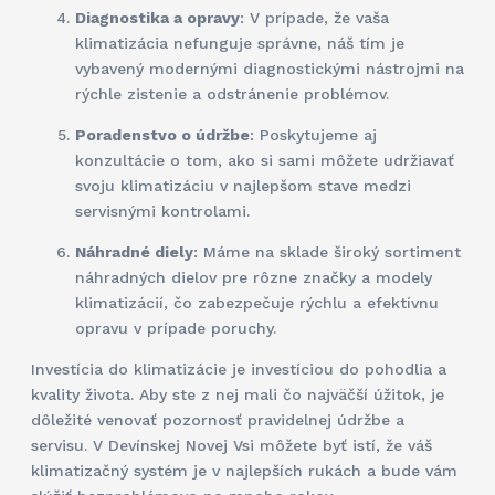
Diagnostika a opravy
: V prípade, že vaša
klimatizácia nefunguje správne, náš tím je
vybavený modernými diagnostickými nástrojmi na
rýchle zistenie a odstránenie problémov.
Poradenstvo o údržbe
: Poskytujeme aj
konzultácie o tom, ako si sami môžete udržiavať
svoju klimatizáciu v najlepšom stave medzi
servisnými kontrolami.
Náhradné diely
: Máme na sklade široký sortiment
náhradných dielov pre rôzne značky a modely
klimatizácií, čo zabezpečuje rýchlu a efektívnu
opravu v prípade poruchy.
Investícia do klimatizácie je investíciou do pohodlia a
kvality života. Aby ste z nej mali čo najväčší úžitok, je
dôležité venovať pozornosť pravidelnej údržbe a
servisu. V Devínskej Novej Vsi môžete byť istí, že váš
klimatizačný systém je v najlepších rukách a bude vám