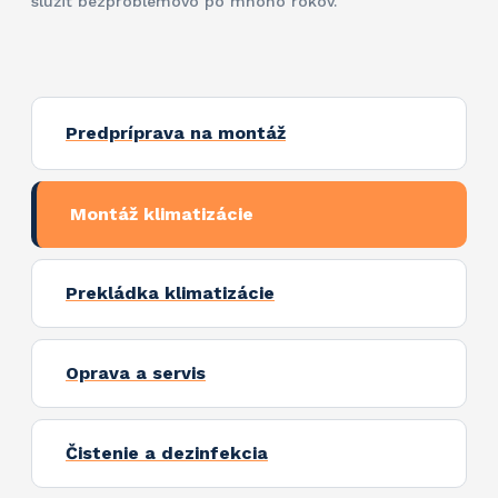
slúžiť bezproblémovo po mnoho rokov.
Predpríprava na montáž
Montáž klimatizácie
Prekládka klimatizácie
Oprava a servis
Čistenie a dezinfekcia