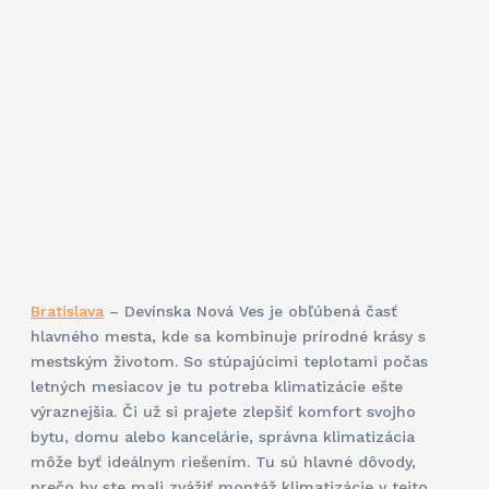
Bratislava
– Devínska Nová Ves je obľúbená časť
hlavného mesta, kde sa kombinuje prírodné krásy s
mestským životom. So stúpajúcimi teplotami počas
letných mesiacov je tu potreba klimatizácie ešte
výraznejšia. Či už si prajete zlepšiť komfort svojho
bytu, domu alebo kancelárie, správna klimatizácia
môže byť ideálnym riešením. Tu sú hlavné dôvody,
prečo by ste mali zvážiť montáž klimatizácie v tejto