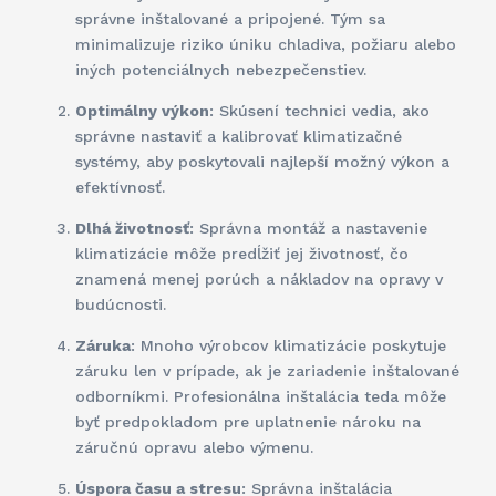
správne inštalované a pripojené. Tým sa
minimalizuje riziko úniku chladiva, požiaru alebo
iných potenciálnych nebezpečenstiev.
Optimálny výkon
: Skúsení technici vedia, ako
správne nastaviť a kalibrovať klimatizačné
systémy, aby poskytovali najlepší možný výkon a
efektívnosť.
Dlhá životnosť
: Správna montáž a nastavenie
klimatizácie môže predĺžiť jej životnosť, čo
znamená menej porúch a nákladov na opravy v
budúcnosti.
Záruka
: Mnoho výrobcov klimatizácie poskytuje
záruku len v prípade, ak je zariadenie inštalované
odborníkmi. Profesionálna inštalácia teda môže
byť predpokladom pre uplatnenie nároku na
záručnú opravu alebo výmenu.
Úspora času a stresu
: Správna inštalácia