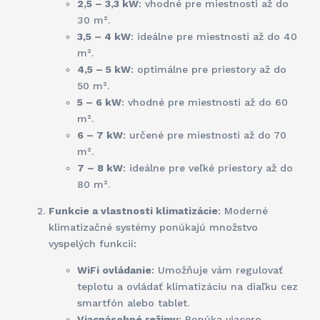
2,5 – 3,3 kW
: vhodné pre miestnosti až do
30 m².
3,5 – 4 kW
: ideálne pre miestnosti až do 40
m².
4,5 – 5 kW
: optimálne pre priestory až do
50 m².
5 – 6 kW
: vhodné pre miestnosti až do 60
m².
6 – 7 kW
: určené pre miestnosti až do 70
m².
7 – 8 kW
: ideálne pre veľké priestory až do
80 m².
Funkcie a vlastnosti klimatizácie
: Moderné
klimatizačné systémy ponúkajú množstvo
vyspelých funkcií:
WiFi ovládanie
: Umožňuje vám regulovať
teplotu a ovládať klimatizáciu na diaľku cez
smartfón alebo tablet.
Viacnásobné režimy
: Ponúka viacero