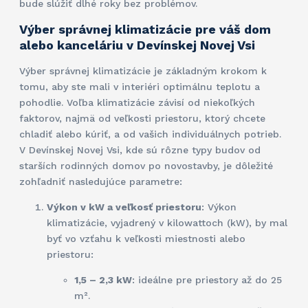
bude slúžiť dlhé roky bez problémov.
Výber správnej klimatizácie pre váš dom
alebo kanceláriu v Devínskej Novej Vsi
Výber správnej klimatizácie je základným krokom k
tomu, aby ste mali v interiéri optimálnu teplotu a
pohodlie. Voľba klimatizácie závisí od niekoľkých
faktorov, najmä od veľkosti priestoru, ktorý chcete
chladiť alebo kúriť, a od vašich individuálnych potrieb.
V Devínskej Novej Vsi, kde sú rôzne typy budov od
starších rodinných domov po novostavby, je dôležité
zohľadniť nasledujúce parametre:
Výkon v kW a veľkosť priestoru
: Výkon
klimatizácie, vyjadrený v kilowattoch (kW), by mal
byť vo vzťahu k veľkosti miestnosti alebo
priestoru:
1,5 – 2,3 kW
: ideálne pre priestory až do 25
m².