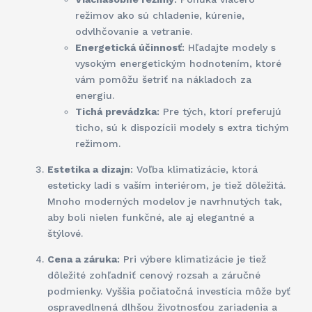
režimov ako sú chladenie, kúrenie,
odvlhčovanie a vetranie.
Energetická účinnosť
: Hľadajte modely s
vysokým energetickým hodnotením, ktoré
vám pomôžu šetriť na nákladoch za
energiu.
Tichá prevádzka
: Pre tých, ktorí preferujú
ticho, sú k dispozícii modely s extra tichým
režimom.
Estetika a dizajn
: Voľba klimatizácie, ktorá
esteticky ladi s vaším interiérom, je tiež dôležitá.
Mnoho moderných modelov je navrhnutých tak,
aby boli nielen funkčné, ale aj elegantné a
štýlové.
Cena a záruka
: Pri výbere klimatizácie je tiež
dôležité zohľadniť cenový rozsah a záručné
podmienky. Vyššia počiatočná investícia môže byť
ospravedlnená dlhšou životnosťou zariadenia a