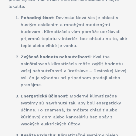
lokalite:
Pohodlný život
: Devínska Nová Ves je oblasť s
hustým osídlením a mnohými modernými
budovami. Klimatizácia vám pomôže udržiavať
príjemnú teplotu v interiéri bez ohľadu na to, aké
teplé alebo vlhké je vonku.
Zvýšená hodnota nehnuteľnosti
: Kvalitne
nainštalovaná klimatizácia môže zvýšiť hodnotu
vašej nehnuteľnosti v Bratislave – Devínskej Novej
Vsi, čo je výhodou pri prípadnom predaji alebo
prenájme.
Energetická účinnosť
: Moderné klimatizačné
systémy sú navrhnuté tak, aby boli energeticky
účinné. To znamená, že môžete chladiť alebo
kúriť svoj dom alebo kanceláriu bez obáv z
vysokých elektrických účtov.
Kvalita vzduchu
: Klimatizačné systémy nielen