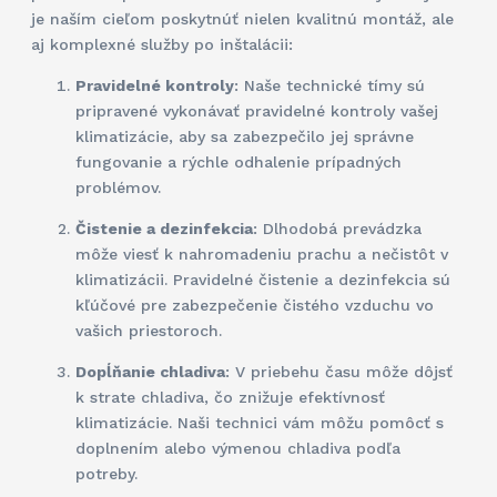
je naším cieľom poskytnúť nielen kvalitnú montáž, ale
aj komplexné služby po inštalácii:
Pravidelné kontroly
: Naše technické tímy sú
pripravené vykonávať pravidelné kontroly vašej
klimatizácie, aby sa zabezpečilo jej správne
fungovanie a rýchle odhalenie prípadných
problémov.
Čistenie a dezinfekcia
: Dlhodobá prevádzka
môže viesť k nahromadeniu prachu a nečistôt v
klimatizácii. Pravidelné čistenie a dezinfekcia sú
kľúčové pre zabezpečenie čistého vzduchu vo
vašich priestoroch.
Dopĺňanie chladiva
: V priebehu času môže dôjsť
k strate chladiva, čo znižuje efektívnosť
klimatizácie. Naši technici vám môžu pomôcť s
doplnením alebo výmenou chladiva podľa
potreby.