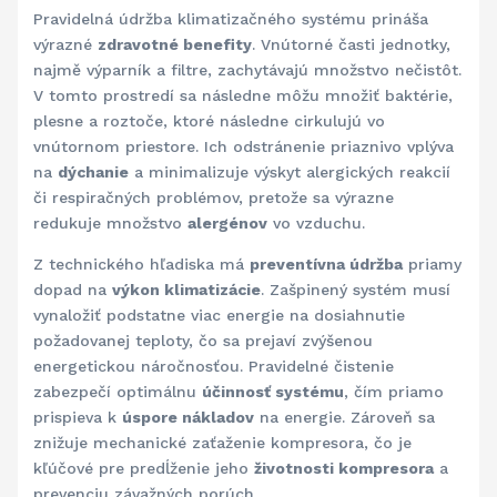
Pravidelná údržba klimatizačného systému prináša
výrazné
zdravotné benefity
. Vnútorné časti jednotky,
najmě výparník a filtre, zachytávajú množstvo nečistôt.
V tomto prostredí sa následne môžu množiť baktérie,
plesne a roztoče, ktoré následne cirkulujú vo
vnútornom priestore. Ich odstránenie priaznivo vplýva
na
dýchanie
a minimalizuje výskyt alergických reakcií
či respiračných problémov, pretože sa výrazne
redukuje množstvo
alergénov
vo vzduchu.
Z technického hľadiska má
preventívna údržba
priamy
dopad na
výkon klimatizácie
. Zašpinený systém musí
vynaložiť podstatne viac energie na dosiahnutie
požadovanej teploty, čo sa prejaví zvýšenou
energetickou náročnosťou. Pravidelné čistenie
zabezpečí optimálnu
účinnosť systému
, čím priamo
prispieva k
úspore nákladov
na energie. Zároveň sa
znižuje mechanické zaťaženie kompresora, čo je
kľúčové pre predĺženie jeho
životnosti kompresora
a
prevenciu závažných porúch.