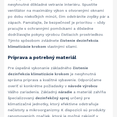
nevyhnutné dôkladné vetranie interiéru. Spustite
ventilátor na maximálny výkon s otvorenými oknami
po dobu niekoľkých minút, čím odstránite zvyšky pár a
zápach. Pamätajte, že bezpečnosť je prioritou – vždy
pracujte s ochrannými pomôckami a dôsledne
dodržiavajte pokyny výrobcu čistiacich prostriedkov.
Týmto spôsobom zvládnete
čistenie dezinfekcia
klimatizácie krokom
vlastnými silami.
Príprava a potrebný materiál
Pre úspešné vykonanie základného
čistenie
dezinfekcia klimatizácie krokom
je nevyhnutná
správna príprava a kvalitné vybavenie. Odporúčame
overiť si konkrétne požiadavky v
návode výrobcu
Vášho zariadenia. Základný
náradie
a materiál zahŕňa
špecializovaný
dezinfekčný sprej
určený pre
klimatizačné jednotky, ktorý efektívne odstraňuje
nečistoty a mikroorganizmy. K dispozícii sú produkty
renomovaných značiek, ktoré je možné zakúpiť v