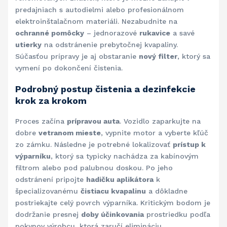
predajniach s autodielmi alebo profesionálnom
elektroinštalačnom materiáli. Nezabudnite na
ochranné pomôcky
– jednorazové
rukavice
a savé
utierky
na odstránenie prebytočnej kvapaliny.
Súčasťou prípravy je aj obstaranie
nový filter
, ktorý sa
vymení po dokončení čistenia.
Podrobný postup čistenia a dezinfekcie
krok za krokom
Proces začína
prípravou auta
. Vozidlo zaparkujte na
dobre
vetranom mieste
, vypnite motor a vyberte kľúč
zo zámku. Následne je potrebné lokalizovať
prístup k
výparníku
, ktorý sa typicky nachádza za kabínovým
filtrom alebo pod palubnou doskou. Po jeho
odstránení pripojte
hadičku aplikátora
k
špecializovanému
čistiacu kvapalinu
a dôkladne
postriekajte celý povrch výparníka. Kritickým bodom je
dodržanie presnej
doby účinkovania
prostriedku podľa
pokynov výrobcu, ktorá zaručí elimináciu