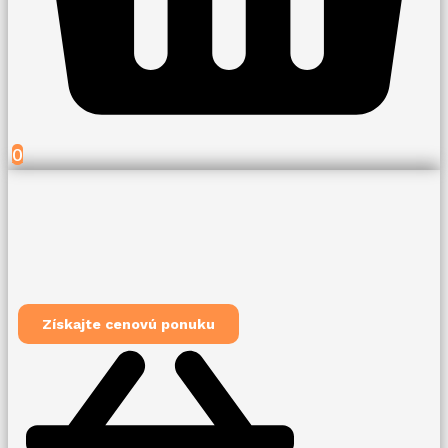
0
Získajte cenovú ponuku