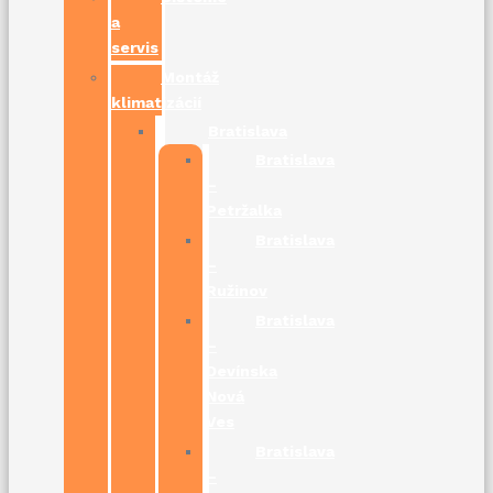
a
servis
Montáž
klimatizácií
Bratislava
Bratislava
–
Petržalka
Bratislava
–
Ružinov
Bratislava
–
Devínska
Nová
Ves
Bratislava
–