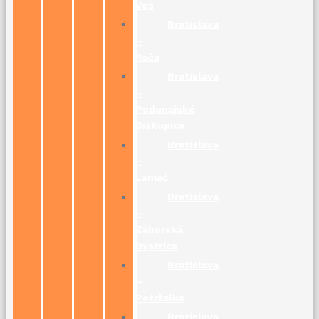
Ves
Bratislava
–
Rača
Bratislava
–
Podunajské
Biskupice
Bratislava
–
Lamač
Bratislava
–
Záhorská
Bystrica
Bratislava
–
Petržalka
Bratislava