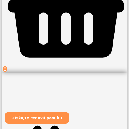
0
Získajte cenovú ponuku