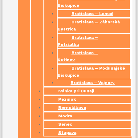
Biskupice
Bratislava – Lamač
Bratislava – Záhorská
Bystrica
Bratislava –
Petržalka
Bratislava –
Ružinov
Bratislava – Podunajské
Biskupice
Bratislava – Vajnory
Ivánka pri Dunaji
Pezinok
Bernolákovo
Modra
Senec
Stupava