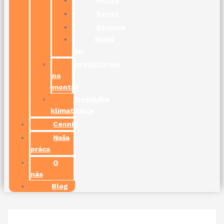
Senec
Stupava
Svätý
Jur
Predpríprava
na
montáž
Prekládka
klimatizácie
Cenník
Naša
práca
O
nás
Blog