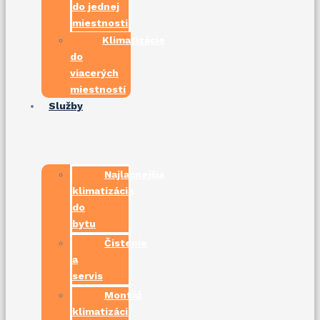
do jednej
miestnosti
Klimatizácie
do
viacerých
miestností
Služby
Najlacnejšia
klimatizácia
do
bytu
Čistenie
a
servis
Montáž
klimatizácií