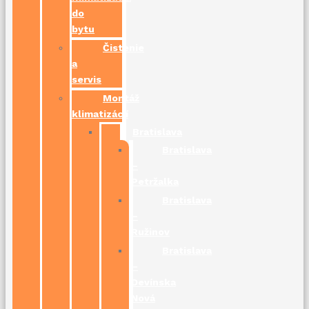
do
bytu
Čistenie
a
servis
Montáž
klimatizácií
Bratislava
Bratislava
–
Petržalka
Bratislava
–
Ružinov
Bratislava
–
Devínska
Nová