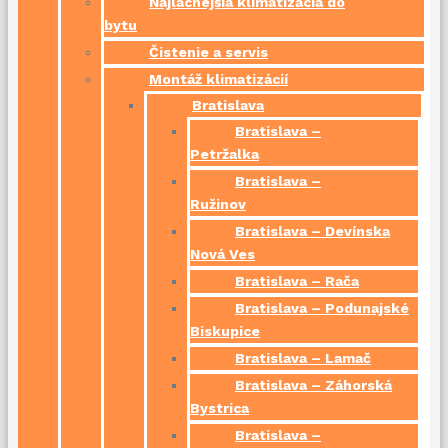
Najlacnejšia klimatizácia do
bytu
Čistenie a servis
Montáž klimatizácií
Bratislava
Bratislava –
Petržalka
Bratislava –
Ružinov
Bratislava – Devínska
Nová Ves
Bratislava – Rača
Bratislava – Podunajské
Biskupice
Bratislava – Lamač
Bratislava – Záhorská
Bystrica
Bratislava –