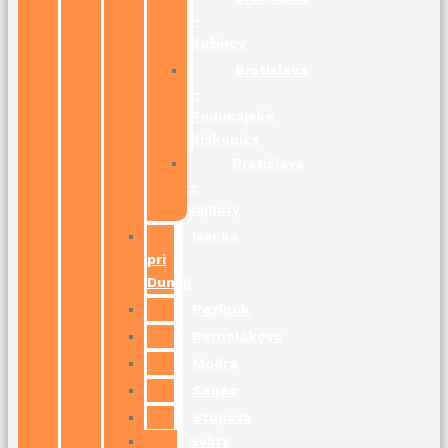
–
Ružinov
Bratislava
–
Podunajské
Biskupice
Bratislava
–
Vajnory
Ivánka
pri
Dunaji
Pezinok
Bernolákovo
Modra
Senec
Stupava
Svätý