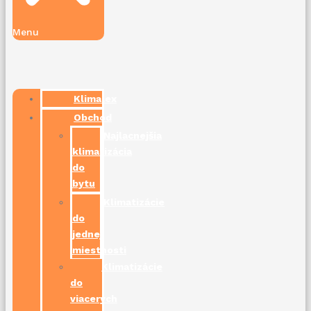
Menu
Klimalex
Obchod
Najlacnejšia
klimatizácia
do
bytu
Klimatizácie
do
jednej
miestnosti
Klimatizácie
do
viacerých