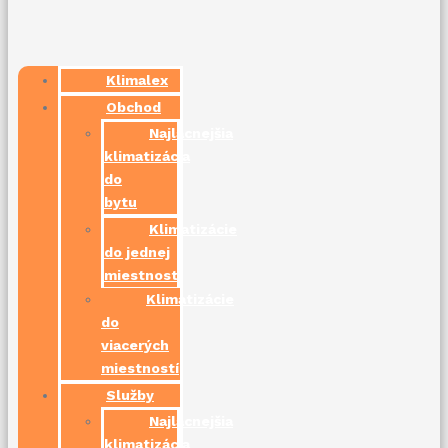
Klimalex
Obchod
Najlacnejšia
klimatizácia
do
bytu
Klimatizácie
do jednej
miestnosti
Klimatizácie
do
viacerých
miestností
Služby
Najlacnejšia
klimatizácia