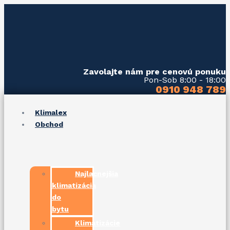
Preskočiť
Post
na
navigation
obsah
Zavolajte nám pre cenovú ponuku
Pon-Sob 8:00 - 18:00
0910 948 789
Klimalex
Obchod
Najlacnejšia
klimatizácia
do
bytu
Klimatizácie