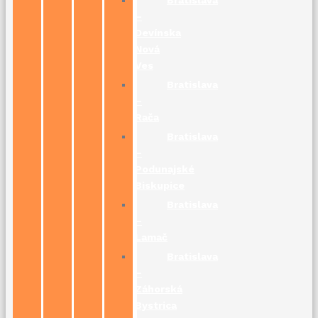
–
Devínska
Nová
Ves
Bratislava
–
Rača
Bratislava
–
Podunajské
Biskupice
Bratislava
–
Lamač
Bratislava
–
Záhorská
Bystrica