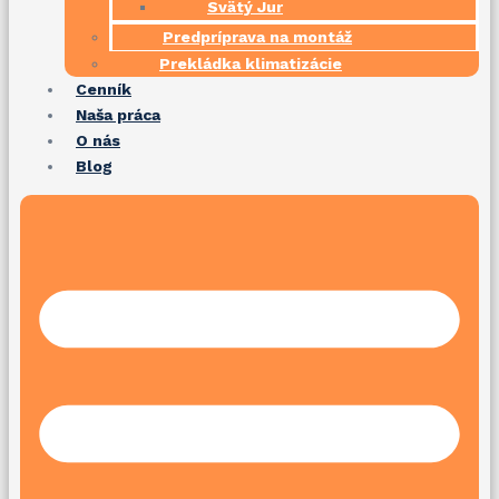
Svätý Jur
Predpríprava na montáž
Prekládka klimatizácie
Cenník
Naša práca
O nás
Blog