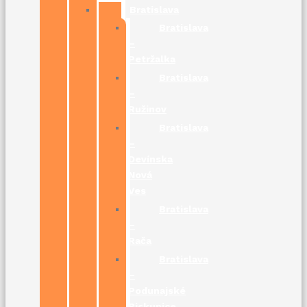
Bratislava
Bratislava
–
Petržalka
Bratislava
–
Ružinov
Bratislava
–
Devínska
Nová
Ves
Bratislava
–
Rača
Bratislava
–
Podunajské
Biskupice