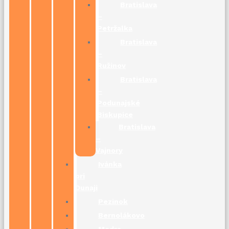
Bratislava
–
Petržalka
Bratislava
–
Ružinov
Bratislava
–
Podunajské
Biskupice
Bratislava
–
Vajnory
Ivánka
pri
Dunaji
Pezinok
Bernolákovo
Modra