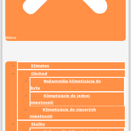
Menu
Klimalex
Obchod
Najlacnejšia klimatizácia do
bytu
Klimatizácie do jednej
miestnosti
Klimatizácie do viacerých
miestností
Služby