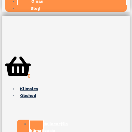
O nás
Blog
0
Klimalex
Obchod
Najlacnejšia
klimatizácia