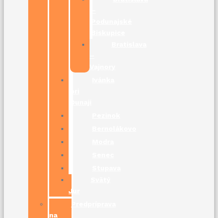
–
Podunajské
Biskupice
Bratislava
–
Vajnory
Ivánka
pri
Dunaji
Pezinok
Bernolákovo
Modra
Senec
Stupava
Svätý
Jur
Predpríprava
na