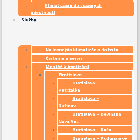
Klimatizácie do viacerých
miestností
Služby
Najlacnejšia klimatizácia do bytu
Čistenie a servis
Montáž klimatizácií
Bratislava
Bratislava –
Petržalka
Bratislava –
Ružinov
Bratislava – Devínska
Nová Ves
Bratislava – Rača
Bratislava – Podunajské