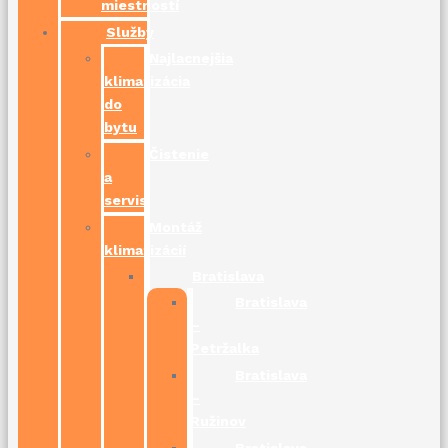
miestností
Služby
Najlacnejšia
klimatizácia
do
bytu
Čistenie
a
servis
Montáž
klimatizácií
Bratislava
Bratislava
–
Petržalka
Bratislava
–
Ružinov
Bratislava