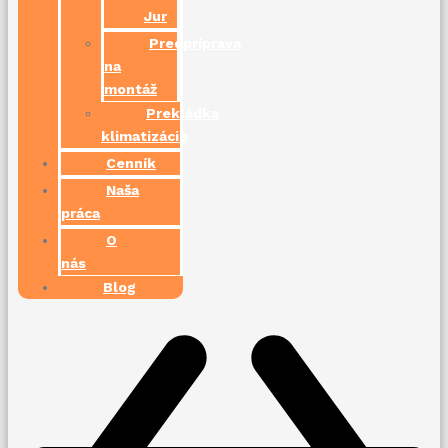
Jur
Predpríprava
na
montáž
Prekládka
klimatizácie
Cenník
Naša
práca
O
nás
Blog