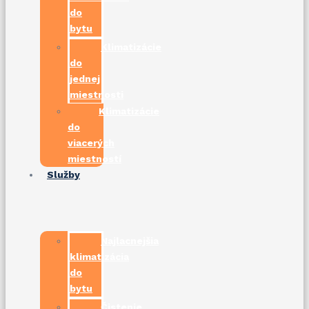
do
bytu
Klimatizácie
do
jednej
miestnosti
Klimatizácie
do
viacerých
miestností
Služby
Najlacnejšia
klimatizácia
do
bytu
Čistenie