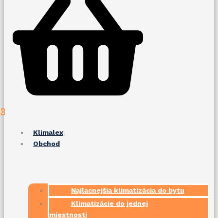
0
Klimalex
Obchod
Najlacnejšia klimatizácia do bytu
Klimatizácie do jednej
miestnosti