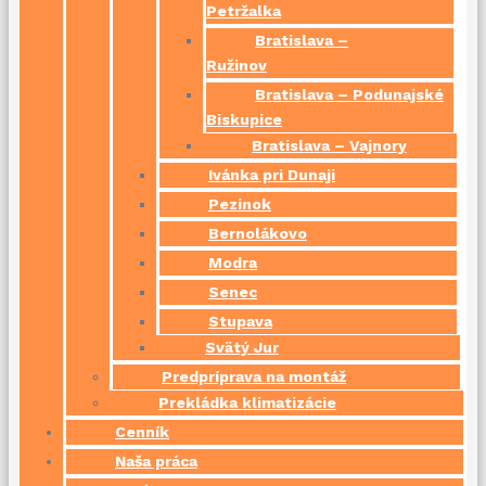
Petržalka
Bratislava –
Ružinov
Bratislava – Podunajské
Biskupice
Bratislava – Vajnory
Ivánka pri Dunaji
Pezinok
Bernolákovo
Modra
Senec
Stupava
Svätý Jur
Predpríprava na montáž
Prekládka klimatizácie
Cenník
Naša práca