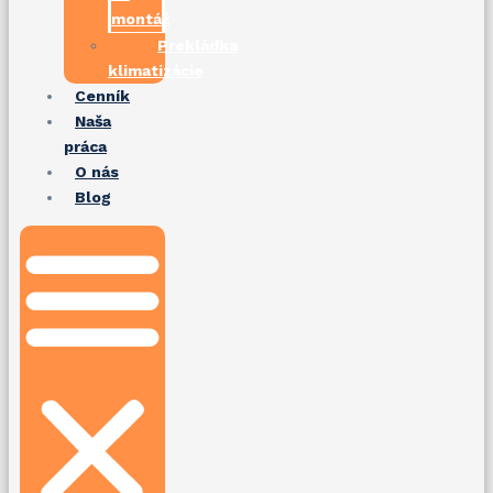
montáž
Prekládka
klimatizácie
Cenník
Naša
práca
O nás
Blog