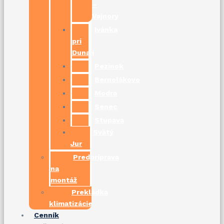
–
Vajnory
Ivánka
pri
Dunaji
Pezinok
Bernolákovo
Modra
Senec
Stupava
Svätý
Jur
Predpríprava
na
montáž
Prekládka
klimatizácie
Cenník