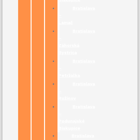
Bratislava
–
Lamač
Bratislava
–
Záhorská
Bystrica
Bratislava
–
Petržalka
Bratislava
–
Ružinov
Bratislava
–
Podunajské
Biskupice
Bratislava