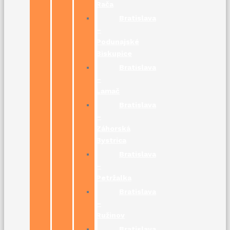
Rača
Bratislava
–
Podunajské
Biskupice
Bratislava
–
Lamač
Bratislava
–
Záhorská
Bystrica
Bratislava
–
Petržalka
Bratislava
–
Ružinov
Bratislava