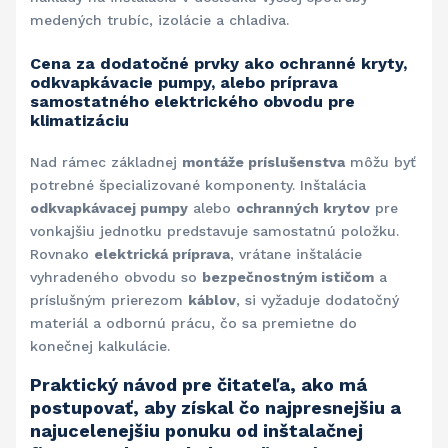
medených trubíc, izolácie a chladiva.
Cena za dodatočné prvky ako ochranné kryty,
odkvapkávacie pumpy, alebo príprava
samostatného elektrického obvodu pre
klimatizáciu
Nad rámec základnej
montáže príslušenstva
môžu byť
potrebné špecializované komponenty. Inštalácia
odkvapkávacej pumpy
alebo
ochranných krytov
pre
vonkajšiu jednotku predstavuje samostatnú položku.
Rovnako
elektrická príprava
, vrátane inštalácie
vyhradeného obvodu so
bezpečnostným ističom
a
príslušným prierezom
káblov
, si vyžaduje dodatočný
materiál a odbornú prácu, čo sa premietne do
konečnej kalkulácie.
Praktický návod pre čitateľa, ako má
postupovať, aby získal čo najpresnejšiu a
najucelenejšiu ponuku od inštalačnej