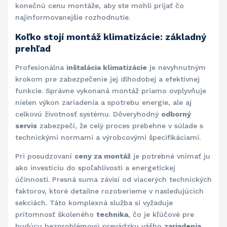
konečnú cenu montáže, aby ste mohli prijať čo
najinformovanejšie rozhodnutie.
Koľko stojí montáž klimatizácie: základný
prehľad
Profesionálna
inštalácia klimatizácie
je nevyhnutným
krokom pre zabezpečenie jej dlhodobej a efektívnej
funkcie. Správne vykonaná montáž priamo ovplyvňuje
nielen výkon zariadenia a spotrebu energie, ale aj
celkovú životnosť systému. Dôveryhodný
odborný
servis
zabezpečí, že celý proces prebehne v súlade s
technickými normami a výrobcovými špecifikáciami.
Pri posudzovaní
ceny za montáž
je potrebné vnímať ju
ako investíciu do spoľahlivosti a energetickej
účinnosti. Presná suma závisí od viacerých technických
faktorov, ktoré detailne rozoberieme v nasledujúcich
sekciách. Táto komplexná služba si vyžaduje
prítomnosť školeného
technika
, čo je kľúčové pre
budúcu bezproblémovú prevádzku vášho
zariadenia
.