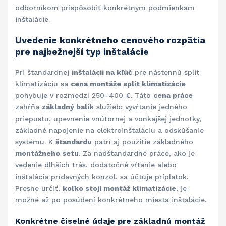
odborníkom prispôsobiť konkrétnym podmienkam
inštalácie.
Uvedenie konkrétneho cenového rozpätia
pre najbežnejší typ inštalácie
Pri štandardnej
inštalácii na kľúč
pre nástennú split
klimatizáciu sa
cena montáže split klimatizácie
pohybuje v rozmedzí 250–400 €. Táto
cena práce
zahŕňa
základný balík
služieb: vyvŕtanie jedného
priepustu, upevnenie vnútornej a vonkajšej jednotky,
základné napojenie na elektroinštaláciu a odskúšanie
systému. K
štandardu
patrí aj použitie základného
montážneho setu
. Za nadštandardné práce, ako je
vedenie dlhších trás, dodatočné vŕtanie alebo
inštalácia prídavných konzol, sa účtuje príplatok.
Presne určiť,
koľko stojí montáž klimatizácie
, je
možné až po posúdení konkrétneho miesta inštalácie.
Konkrétne číselné údaje pre základnú montáž