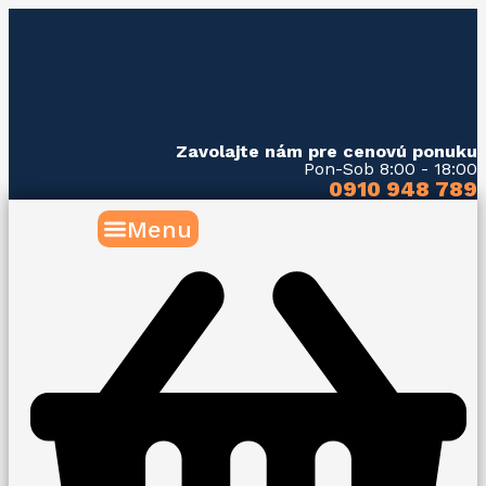
Preskočiť
Post
na
navigation
obsah
Zavolajte nám pre cenovú ponuku
Pon-Sob 8:00 - 18:00
0910 948 789
Menu