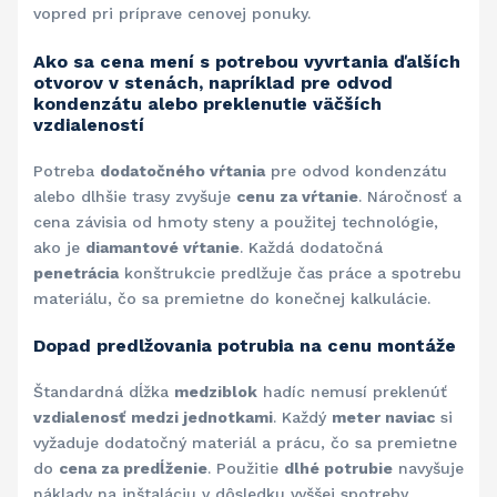
vopred pri príprave cenovej ponuky.
Ako sa cena mení s potrebou vyvrtania ďalších
otvorov v stenách, napríklad pre odvod
kondenzátu alebo preklenutie väčších
vzdialeností
Potreba
dodatočného vŕtania
pre odvod kondenzátu
alebo dlhšie trasy zvyšuje
cenu za vŕtanie
. Náročnosť a
cena závisia od hmoty steny a použitej technológie,
ako je
diamantové vŕtanie
. Každá dodatočná
penetrácia
konštrukcie predlžuje čas práce a spotrebu
materiálu, čo sa premietne do konečnej kalkulácie.
Dopad predlžovania potrubia na cenu montáže
Štandardná dĺžka
medziblok
hadíc nemusí preklenúť
vzdialenosť
medzi jednotkami
. Každý
meter naviac
si
vyžaduje dodatočný materiál a prácu, čo sa premietne
do
cena za predĺženie
. Použitie
dlhé potrubie
navyšuje
náklady na inštaláciu v dôsledku vyššej spotreby