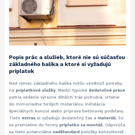
Popis prác a služieb, ktoré nie sú súčasťou
základného balíka a ktoré si vyžadujú
príplatok
Nad rámec základného balíka môžu vzniknúť potreby
na
príplatkové služby
. Medzi typické
dodatočné práce
patria vedenie výrazne dlhších trás potrubia, vŕtanie
do mimoriadne tvrdých materiálov, inštalácia
špeciálnych konzol alebo príprava betónovej podstavy.
Tieto
extras
si vyžadujú dodatočný čas a
materiál
, čo
sa premietne do formy
príplatku za montáž
. Odporúča
sa tieto potenciálne
nadštandard
položky konzultovať