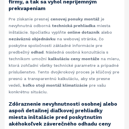
firmy, a tak sa vyhol nepríjemným
prekvapeniam
Pre získanie presnej
cenovej ponuky montáž
je
nevyhnutná odborná
technická prehliadka
miesta
inštalácie. Spočiatku vyplňte
online dotazník
alebo
nezáväznú objednávku
na webovej stránke, čo
poskytne spoločnosti základné informácie pre
predbežný
odhad
. Následná osobná konzultácia s
technikom umožní
kalkuláciu ceny montáže
na mieru,
ktorá zohľadní všetky technické parametre a prípadné
príslušenstvo. Tento dvojkrokový proces je kľúčový pre
presnú a transparentnú kalkuláciu, aby ste presne
vedeli,
koľko stojí montáž klimatizácie
pre vašu
konkrétnu situáciu.
Zdôraznenie nevyhnutnosti osobnej alebo
aspoň detailnej diaľkovej prehliadky
miesta inštalácie pred poskytnutím
akéhokoľvek záverečného odhadu ceny