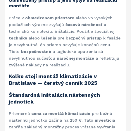
Obmedzený prístup a jeho vplyv na realizáciu
montáže
Práce v
obmedzenom priestore
alebo vo vysokých
podlažiach výrazne zvyšujú
časovú náročnosť
a
technickú komplexitu inštalácie. Použitie špeciálnej
techniky
alebo
lešenia
pre bezpečný
prístup
k fasáde
je nevyhnutné, čo priamo navyšuje konečnú cenu.
Tieto
bezpečnostné
a logistické opatrenia sú
nevyhnutnou súčasťou
náročnej montáže
a reflektujú
zvýšené náklady na realizáciu.
Koľko stojí montáž klimatizácie v
Bratislave — čerstvý cenník 2025
Štandardná inštalácia nástenných
jednotiek
Priemerná
cena za montáž klimatizácie
pre bežnú
nástennú jednotku začína na 250 €. Táto
investícia
zahŕňa základný montážny proces vrátane vyvŕtania