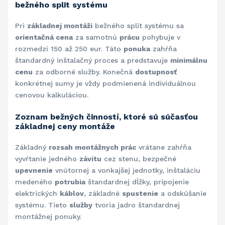
bežného split systému
Pri
základnej montáži
bežného split systému sa
orientačná cena
za samotnú
prácu
pohybuje v
rozmedzí 150 až 250 eur. Táto
ponuka
zahŕňa
štandardný inštalačný proces a predstavuje
minimálnu
cenu
za odborné služby. Konečná
dostupnosť
konkrétnej sumy je vždy podmienená individuálnou
cenovou kalkuláciou.
Zoznam bežných činností, ktoré sú súčasťou
základnej ceny montáže
Základný
rozsah montážnych prác
vrátane zahŕňa
vyvŕtanie jedného
závitu
cez stenu, bezpečné
upevnenie
vnútornej a vonkajšej jednotky, inštaláciu
medeného
potrubia
štandardnej dĺžky, pripojenie
elektrických
káblov
, základné
spustenie
a odskúšanie
systému. Tieto
služby
tvoria jadro štandardnej
montážnej ponuky.