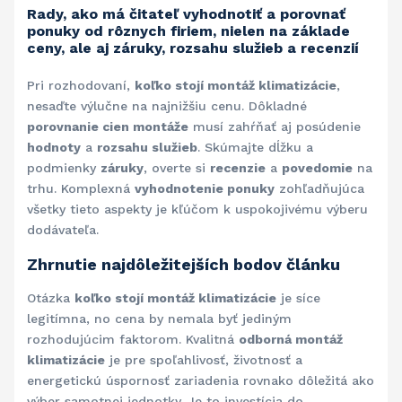
Rady, ako má čitateľ vyhodnotiť a porovnať
ponuky od rôznych firiem, nielen na základe
ceny, ale aj záruky, rozsahu služieb a recenzií
Pri rozhodovaní,
koľko stojí montáž klimatizácie
,
nesaďte výlučne na najnižšiu cenu. Dôkladné
porovnanie cien montáže
musí zahŕňať aj posúdenie
hodnoty
a
rozsahu služieb
. Skúmajte dĺžku a
podmienky
záruky
, overte si
recenzie
a
povedomie
na
trhu. Komplexná
vyhodnotenie ponuky
zohľadňujúca
všetky tieto aspekty je kľúčom k uspokojivému výberu
dodávateľa.
Zhrnutie najdôležitejších bodov článku
Otázka
koľko stojí montáž klimatizácie
je síce
legitímna, no cena by nemala byť jediným
rozhodujúcim faktorom. Kvalitná
odborná montáž
klimatizácie
je pre spoľahlivosť, životnosť a
energetickú úspornosť zariadenia rovnako dôležitá ako
výber samotnej jednotky. Je to investícia do