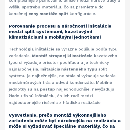
komplexnejšie plánovanie, dlhšie medzimúrové trasy a
vyššiu spotrebu materiálu, čo sa premietne do
konečnej
ceny montáže split
konfigurácie.
Porovnanie procesu a náročnosti inštalácie
medzi split systémami, kazetovými
klimatizáciami a mobilnými jednotkami
Technológia inštalácie sa výrazne odlišuje podľa typu
zariadenia.
Montáž stropnej klimatizácie
kazetového
typu si vyžaduje priestor podhľadu a je technicky
najnáročnejšia.
Inštalácia nástenného typu
split
systému je najbežnejšia, no stále si vyžaduje vedenie
medzimúrových trás a odvod kondenzátu. Mobilné
jednotky sú na
postup
najjednoduchšie, nevyžadujú
žiadnu fixnú inštaláciu, čo ich radí medzi
najdostupnejšie riešenia z hľadiska realizácie.
Vysvetlenie, prečo montáž výkonnejšieho
zariadenia môže byť náročnejšia na realizáciu a
môže si vyžadovať špeciálne materiály, čo sa