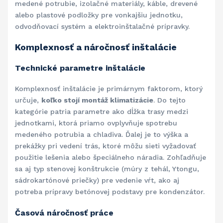
medené potrubie, izolačné materiály, káble, drevené
alebo plastové podložky pre vonkajšiu jednotku,
odvodňovací systém a elektroinštalačné prípravky.
Komplexnosť a náročnosť inštalácie
Technické parametre inštalácie
Komplexnosť inštalácie je primárnym faktorom, ktorý
určuje,
koľko stojí montáž klimatizácie
. Do tejto
kategórie patria parametre ako dĺžka trasy medzi
jednotkami, ktorá priamo ovplyvňuje spotrebu
medeného potrubia a chladiva. Ďalej je to výška a
prekážky pri vedení trás, ktoré môžu sieti vyžadovať
použitie lešenia alebo špeciálneho náradia. Zohľadňuje
sa aj typ stenovej konštrukcie (múry z tehál, Ytongu,
sádrokartónové priečky) pre vedenie vŕt, ako aj
potreba prípravy betónovej podstavy pre kondenzátor.
Časová náročnosť práce