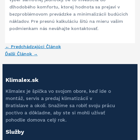
dlhodobého komfortu, ktorej hodnota sa prejaví v
bezproblémovom prevádzke a minimalizácii budúcich
nákladov. Pre presnú kalkuláciu šitú na mieru vašim
podmienkam nás neváhajte kontaktovať.
←
Predchádzajúci Článok
Ďalší Článok
→
Klimalex.sk
Klimalex je špička vo svojom obore, keď ide o
montáž, servis a predaj klimatizácií v
Bratislave a okolí. Snažíme sa robiť svoju prácu
poctivo a dôkladne, aby ste si mohli užívať
pohodlie domova celý rok.
Služby