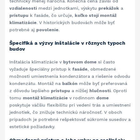
technicky menej náročná. Konečná cena závisí od
vzdialenosti
medzi jednotkami, výskytu
prekážok
a
prístupu
k fasáde, čo určuje,
koľko stojí montáž
klimatizácie
. V historických budovách môže byť
potrebné aj
povolenie
.
Špecifiká a výzvy inštalácie v rôznych typoch
budov
Inštalácia klimatizácie v
bytovom dome
si často
vyžaduje špeciálny prístup k
fasáde
, obmedzené
možnosti umiestnenia kondenzátora a riešenie odvodu
kondenzátu. Montáž na
balkón
môže byť preferovaná
z dôvodu lepšieho
prístupu
a nižšej
hlučnosti
. Oproti
tomu
montáž klimatizácie
v rodinnom
dome
poskytuje väčšiu flexibilitu pri vedení trás a umiestnení
jednotiek, čo znižuje technickú náročnosť. V oboch
prípadoch je potrebné rešpektovať súkromie susedov a
estetické požiadavky.