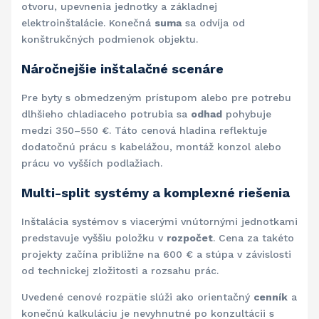
otvoru, upevnenia jednotky a základnej
elektroinštalácie. Konečná
suma
sa odvíja od
konštrukčných podmienok objektu.
Náročnejšie inštalačné scenáre
Pre byty s obmedzeným prístupom alebo pre potrebu
dlhšieho chladiaceho potrubia sa
odhad
pohybuje
medzi 350–550 €. Táto cenová hladina reflektuje
dodatočnú prácu s kabelážou, montáž konzol alebo
prácu vo vyšších podlažiach.
Multi-split systémy a komplexné riešenia
Inštalácia systémov s viacerými vnútornými jednotkami
predstavuje vyššiu položku v
rozpočet
. Cena za takéto
projekty začína približne na 600 € a stúpa v závislosti
od technickej zložitosti a rozsahu prác.
Uvedené cenové rozpätie slúži ako orientačný
cenník
a
konečnú kalkuláciu je nevyhnutné po konzultácii s