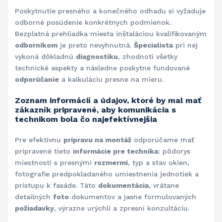
Poskytnutie presného a konečného odhadu si vyžaduje
odborné posúdenie konkrétnych podmienok.
Bezplatná prehliadka miesta inštaláciou kvalifikovaným
odborníkom
je preto nevyhnutná.
Špecialista
pri nej
vykoná dôkladnú
diagnostiku
, zhodnotí všetky
technické aspekty a následne poskytne fundované
odporúčanie
a kalkuláciu presne na mieru.
Zoznam informácií a údajov, ktoré by mal mať
zákazník pripravené, aby komunikácia s
technikom bola čo najefektívnejšia
Pre efektívnu
prípravu na montáž
odporúčame mať
pripravené tieto
informácie pre technika
: pôdorys
miestnosti s presnými
rozmermi
, typ a stav okien,
fotografie predpokladaného umiestnenia jednotiek a
prístupu k fasáde. Táto
dokumentácia
, vrátane
detailných
foto
dokumentov a jasne formulovaných
požiadavky
, výrazne urýchli a zpresní konzultáciu.