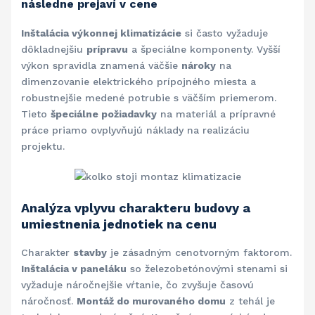
následne prejaví v cene
Inštalácia výkonnej klimatizácie
si často vyžaduje
dôkladnejšiu
prípravu
a špeciálne komponenty. Vyšší
výkon spravidla znamená väčšie
nároky
na
dimenzovanie elektrického prípojného miesta a
robustnejšie medené potrubie s väčším priemerom.
Tieto
špeciálne požiadavky
na materiál a prípravné
práce priamo ovplyvňujú náklady na realizáciu
projektu.
Analýza vplyvu charakteru budovy a
umiestnenia jednotiek na cenu
Charakter
stavby
je zásadným cenotvorným faktorom.
Inštalácia v paneláku
so železobetónovými stenami si
vyžaduje náročnejšie vŕtanie, čo zvyšuje časovú
náročnosť.
Montáž do murovaného domu
z tehál je