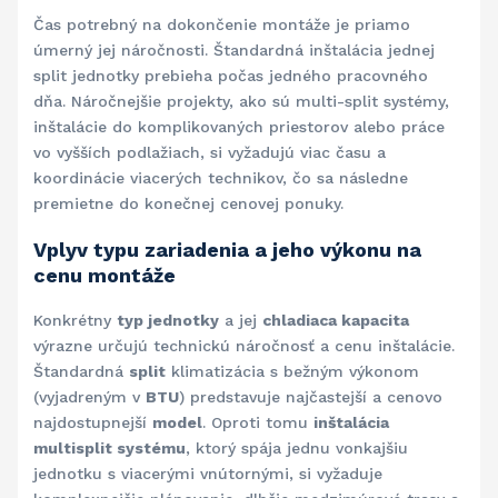
Čas potrebný na dokončenie montáže je priamo
úmerný jej náročnosti. Štandardná inštalácia jednej
split jednotky prebieha počas jedného pracovného
dňa. Náročnejšie projekty, ako sú multi-split systémy,
inštalácie do komplikovaných priestorov alebo práce
vo vyšších podlažiach, si vyžadujú viac času a
koordinácie viacerých technikov, čo sa následne
premietne do konečnej cenovej ponuky.
Vplyv typu zariadenia a jeho výkonu na
cenu montáže
Konkrétny
typ jednotky
a jej
chladiaca kapacita
výrazne určujú technickú náročnosť a cenu inštalácie.
Štandardná
split
klimatizácia s bežným výkonom
(vyjadreným v
BTU
) predstavuje najčastejší a cenovo
najdostupnejší
model
. Oproti tomu
inštalácia
multisplit systému
, ktorý spája jednu vonkajšiu
jednotku s viacerými vnútornými, si vyžaduje