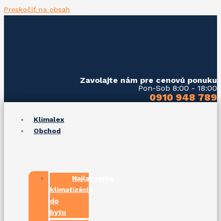
Preskočiť na obsah
Zavolajte nám pre cenovú ponuku
Pon-Sob 8:00 - 18:00
0910 948 789
Klimalex
Obchod
Najlacnejšia
klimatizácia
do
bytu