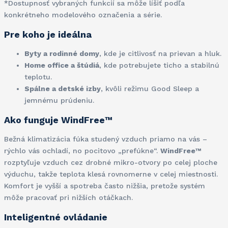
*Dostupnosť vybraných funkcií sa môže líšiť podľa
konkrétneho modelového označenia a série.
Pre koho je ideálna
Byty a rodinné domy
, kde je citlivosť na prievan a hluk.
Home office a štúdiá
, kde potrebujete ticho a stabilnú
teplotu.
Spálne a detské izby
, kvôli režimu Good Sleep a
jemnému prúdeniu.
Ako funguje WindFree™
Bežná klimatizácia fúka studený vzduch priamo na vás –
rýchlo vás ochladí, no pocitovo „prefúkne“.
WindFree™
rozptyľuje vzduch cez drobné mikro-otvory po celej ploche
výduchu, takže teplota klesá rovnomerne v celej miestnosti.
Komfort je vyšší a spotreba často nižšia, pretože systém
môže pracovať pri nižších otáčkach.
Inteligentné ovládanie