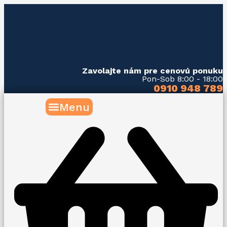
Preskočiť
Samsung
na
Windfree
obsah
Avant
S2
quantity
Zavolajte nám pre cenovú ponuku
Pon-Sob 8:00 - 18:00
0910 948 789
Menu