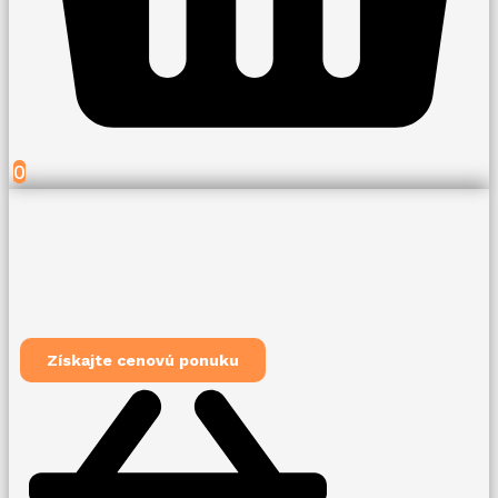
0
Získajte cenovú ponuku