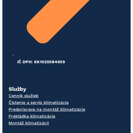
IČ DPH: SK1025584659
Služby
Cenník služieb
Čistenie a servis klimatizácie
Predpríprava na montáž klimatizácie
Prekládka klimatizácie
Montáž klimatizácií