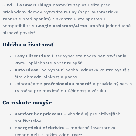
S
Wi-Fi a SmartThings
nastavíte teplotu ešte pred
príchodom domov, vytvoríte rutiny (napr. automatické
zapnutie pred spaním) a skontrolujete spotrebu.
Kompatibilita s
Google Assistant/Alexa
umožní jednoduché
hlasové povely.*
Údržba a životnosť
Easy Filter Plus
: filter vyberiete zhora bez otvárania
krytu, opláchnete a vrátite späť.
Auto Clean
: po vypnutí nechá jednotka vnútro vysušiť,
čím obmedzí vlhkosť a pachy.
Odporúčame
profesionálnu montáž
a pravidelný servis
1× ročne pre maximálnu účinnosť a záruku.
Čo získate navyše
Komfort bez prievanu
– vhodné aj pre citlivejších
používatelov.
Energetickú efektivitu
– moderná invertorová
technológia a režim WindFree™.