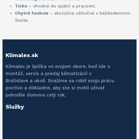
Ticho
– vhodné do spální a pracovní.
Chytré funkcie
– skutočne užitočné v každodennom
živote.
Klimalex.sk
Klimalex je špička vo svojom obore, keď ide o
montáž, servis a predaj klimatizácií v
Bratislave a okolí. Snažíme sa robiť svoju prácu
poctivo a dôkladne, aby ste si mohli užívať
pohodlie domova celý rok.
Služby