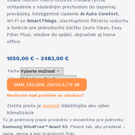
vďaka tisícom mikro-otvorov. Ponúka rýchle
ochladenie s následným prechodom do úspornej
prevádzky, inteligentné riadenie
AI Auto Comfort
,
Wi-Fi so
SmartThings
, viacstupňovú filtráciu vzduchu
a funkcie pre jednoduchú údržbu (Auto Clean, Easy
Filter Plus). Ideálne do spální, obývačiek aj home
office.
1050,00
€
–
2483,00
€
Farba
Výkon
Clear
MÁM ZÁUJEM, ZAVOLAJTE MI
Nechcete mať problém so zárukou?
Zistite prečo je
montáž
dôležitejšia ako výber
klimatizácie
Tu je prémiový popis produktu v slovenčine pre jednotku
Samsung WindFree™ Avant S2
. Písané tak, aby predával –
jasne, vecne a bez prázdnych fráz.