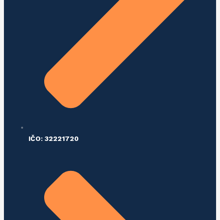
IČO: 32221720