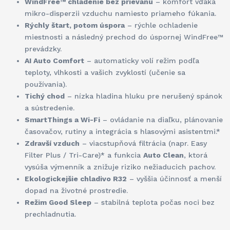
WindFree™ chladenie bez prievanu
– komfort vďaka
mikro-disperzii vzduchu namiesto priameho fúkania.
Rýchly štart, potom úspora
– rýchle ochladenie
miestnosti a následný prechod do úspornej WindFree™
prevádzky.
AI Auto Comfort
– automaticky volí režim podľa
teploty, vlhkosti a vašich zvyklostí (učenie sa
používania).
Tichý chod
– nízka hladina hluku pre nerušený spánok
a sústredenie.
SmartThings a Wi-Fi
– ovládanie na diaľku, plánovanie
časovačov, rutiny a integrácia s hlasovými asistentmi.*
Zdravší vzduch
– viacstupňová filtrácia (napr. Easy
Filter Plus / Tri-Care)* a funkcia
Auto Clean
, ktorá
vysúša výmenník a znižuje riziko nežiaducich pachov.
Ekologickejšie chladivo R32
– vyššia účinnosť a menší
dopad na životné prostredie.
Režim Good Sleep
– stabilná teplota počas noci bez
prechladnutia.