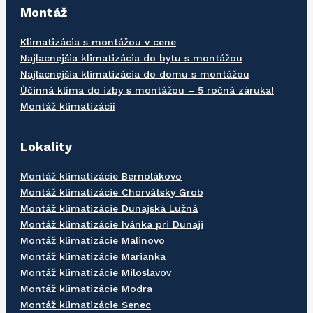
Montáž
Klimatizácia s montážou v cene
Najlacnejšia klimatizácia do bytu s montážou
Najlacnejšia klimatizácia do domu s montážou
Účinná klíma do izby s montážou – 5 ročná záruka!
Montáž klimatizácií
Lokality
Montáž klimatizácie Bernolákovo
Montáž klimatizácie Chorvátsky Grob
Montáž klimatizácie Dunajská Lužná
Montáž klimatizácie Ivánka pri Dunaji
Montáž klimatizácie Malinovo
Montáž klimatizácie Marianka
Montáž klimatizácie Miloslavov
Montáž klimatizácie Modra
Montáž klimatizácie Senec