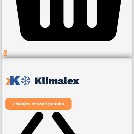
0
Získajte cenovú ponuku