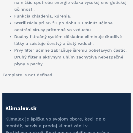
na nižšiu spotrebu energie vďaka vysokej energetickej
účinnosti.
Funkcia chladenia, kúrenia.
Sterilizácia pri 56 °C po dobu 30 minút účinne
odstráni vírusy prítomné vo vzduchu
Duálny filtračný systém dôkladne eliminuje škodlivé
látky a zaisťuje čerstvý a čistý vzduch.
Prvý filter účinne zabraňuje šíreniu polietavých častíc.
Druhý filter s aktívnym uhlím zachytáva nebezpečné
plyny a pachy.
Template is not defined.
Klimalex.sk
Klimalex je špička vo svojom obore, keď ide o
montáž, servis a predaj klimatizácií v
Bratislave a okolí. Snažíme sa robiť svoju prácu