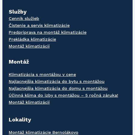
Služby
Cenník služieb
Čistenie a servis klimatizácie
Predpríprava na montáž klimatizácie
Prekládka klimatizácie
Montáž klimatizácií
Montáž
Klimatizácia s montážou v cene
Najlacnejšia klimatizácia do bytu s montážou
Najlacnejšia klimatizácia do domu s montážou
Účinná klíma do izby s montážou – 5 ročná záruka!
Montáž klimatizácií
Lokality
Montáž klimatizácie Bernolákovo