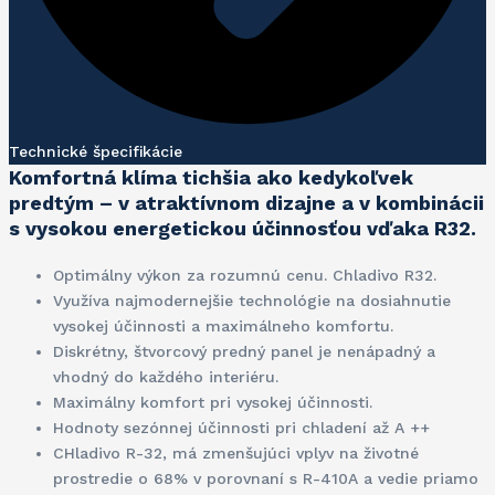
Technické špecifikácie
Komfortná klíma tichšia ako kedykoľvek
predtým – v atraktívnom dizajne a v kombinácii
s vysokou energetickou účinnosťou vďaka R32.
Optimálny výkon za rozumnú cenu. Chladivo R32.
Využíva najmodernejšie technológie na dosiahnutie
vysokej účinnosti a maximálneho komfortu.
Diskrétny, štvorcový predný panel je nenápadný a
vhodný do každého interiéru.
Maximálny komfort pri vysokej účinnosti.
Hodnoty sezónnej účinnosti pri chladení až A ++
CHladivo R-32, má zmenšujúci vplyv na životné
prostredie o 68% v porovnaní s R-410A a vedie priamo